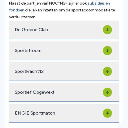
Naast de partijen van NOC*NSF zijn er ook
subsidies en
(opent in nieuw tabblad)
fondsen
die je kan inzetten om de sportaccommodatie te
verduurzamen.
De Groene Club
Sportstroom
Sportkracht12
Sportief Opgewekt
ENGIE Sportmatch