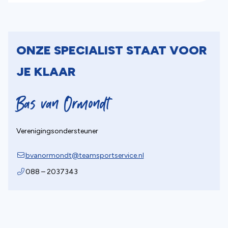
ONZE SPECIALIST STAAT VOOR
JE KLAAR
Bas van Ormondt
Verenigingsondersteuner
(opent in nieuw tabblad)
bvanormondt@teamsportservice.nl
088 – 2037343