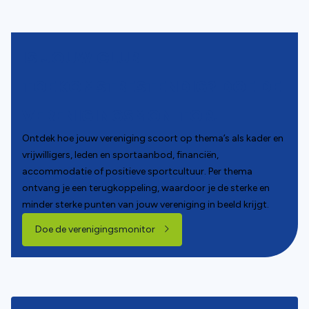
IS JOUW CLUB
TOEKOMSTBESTENDIG? DOE DE
VERENIGINGSMONITOR.
Ontdek hoe jouw vereniging scoort op thema’s als kader en
vrijwilligers, leden en sportaanbod, financiën,
accommodatie of positieve sportcultuur. Per thema
ontvang je een terugkoppeling, waardoor je de sterke en
minder sterke punten van jouw vereniging in beeld krijgt.
(opent in nieuw tabblad)
Doe de verenigingsmonitor