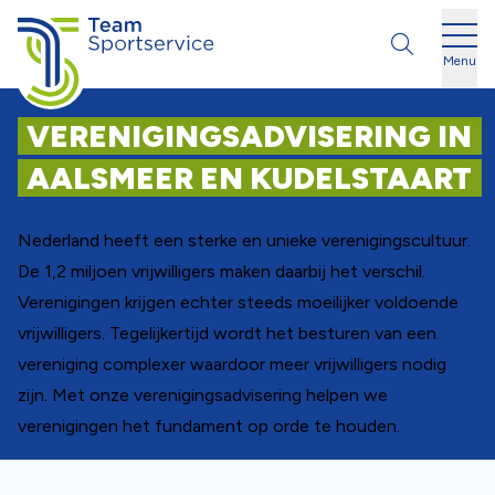
Ga naar de inhoud
Menu
VERENIGINGSADVISERING IN
AALSMEER EN KUDELSTAART
Nederland heeft een sterke en unieke verenigingscultuur.
De 1,2 miljoen vrijwilligers maken daarbij het verschil.
Verenigingen krijgen echter steeds moeilijker voldoende
vrijwilligers. Tegelijkertijd wordt het besturen van een
vereniging complexer waardoor meer vrijwilligers nodig
zijn. Met onze verenigingsadvisering helpen we
verenigingen het fundament op orde te houden.