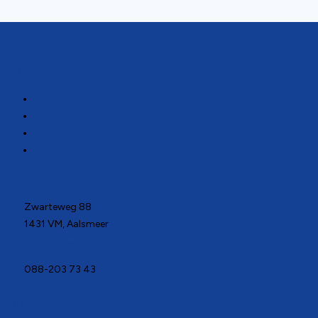
Direct naar
Activiteiten
Sport- en Speluitleen
Sportzoeker
Ontmoet het Team
Contact
Zwarteweg 88
1431 VM, Aalsmeer
aalsmeer@teamsportservice.nl
088-203 73 43
Blijf op de hoogte