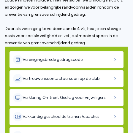
zouden moeten voldoen. Hiermee sluiten we onnodig risico uit,
en zorgen we voor belangrijke randvoorwaarden rondom de
preventie van grensoverschrijdend gedrag.
Door als vereniging te voldoen aan de 4 v’s, heb je een stevige
basis voor sociale veiligheid en zet je al mooie stappen in de
preventie van grensoverschrijdend gedrag.
(opent in nieuw tabblad)
Verenigingsbrede gedragscode
(opent in nieuw t
Vertrouwenscontactpersoon op de club
(opent in nieu
Verklaring Omtrent Gedrag voor vrijwilligers
(opent in nieuw t
Vakkundig geschoolde trainers/coaches