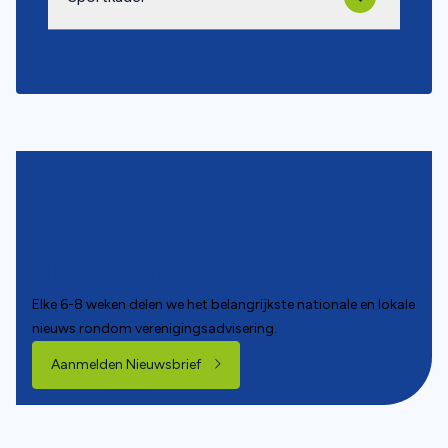
OP DE HOOGTE BLIJVEN?
SCHRIJF JE IN VOOR DE
NIEUWSBRIEF
Elke 6-8 weken delen we het belangrijkste nationale en lokale
nieuws rondom verenigingsadvisering.
Aanmelden Nieuwsbrief