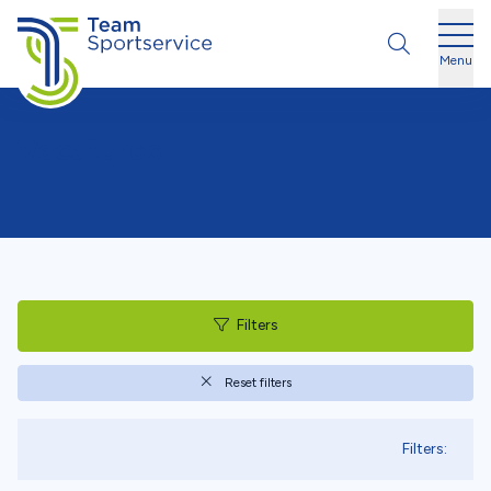
Ga naar de inhoud
Menu
Vacatures
FILTERS
Filters
Sla filters over
Reset filters
Filters: