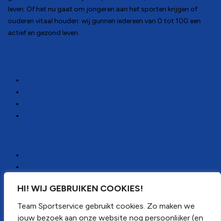
leven. Of het nu gaat om jongeren aan het sporten krijgen of
ouderen vitaal houden: wij gunnen iedereen van 0 tot 100 een
actief en gezond leven.
Nuttige informatie
Over ons
Contact
Werken bij
Privacyverklaring
Kennis & nieuws
Podcast Sport & Samenleving
Actueel nieuws
Nieuwsbrief ontvangen?
HI! WIJ GEBRUIKEN COOKIES!
LinkedIn
Team Sportservice gebruikt cookies. Zo maken we
jouw bezoek aan onze website nog persoonlijker (en