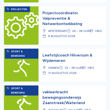
PROJECTEN
Projectcoördinator
Valpreventie &
Netwerkontwikkeling
AMSTERDAM
24 – 38 UUR
HBO
9 AUGUSTUS 2026
SPORT &
Leefstijlcoach Hilversum &
BEWEGING
Wijdemeren
VIANEN
32 – 38 UUR
HBO
31 AUGUSTUS 2026
SPORT &
vakleerkracht
BEWEGING
bewegingsonderwijs
Zaanstreek/Waterland
WOGNUM
24 UUR
HBO