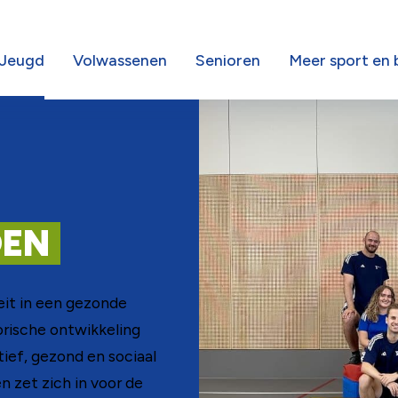
Jeugd
Volwassenen
Senioren
Meer sport en
DEN
eit in een gezonde
rische ontwikkeling
tief, gezond en sociaal
n zet zich in voor de