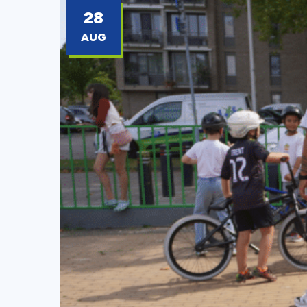
28
AUG