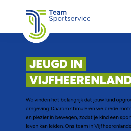
Ga naar de inhoud
JEUGD IN
VIJFHEERENLAN
We vinden het belangrijk dat jouw kind opgro
omgeving. Daarom stimuleren we brede moto
en plezier in bewegen, zodat je kind een spor
leven kan leiden. Ons team in Vijfheerenlande