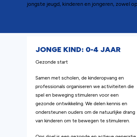
jongste jeugd, kinderen en jongeren, zowel op 
JONGE KIND: 0-4 JAAR
Gezonde start
Samen met scholen, de kinderopvang en
professionals organiseren we activiteiten die
spel en beweging stimuleren voor een
gezonde ontwikkeling. We delen kennis en
ondersteunen ouders om de natuurlijke drang
van kinderen om te bewegen te stimuleren.
Ons doel is een gezonde en actieve generatie