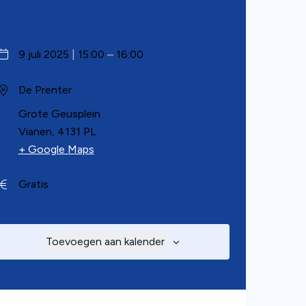
OVER DEZE ACTIVITEIT
9 juli 2025
|
15:00
–
16:00
De Prenter
Grote Geusplein
Vianen
,
4131 PL
(opent in nieuw tabblad)
+ Google Maps
Gratis
Toevoegen aan kalender