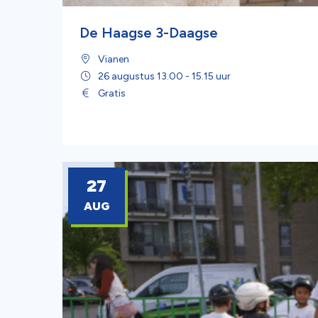
De Haagse 3-Daagse
Vianen
26 augustus 13.00 - 15.15 uur
Gratis
27
AUG