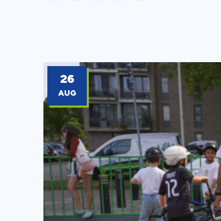
26
AUG