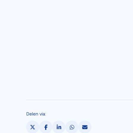
Delen via:
Deel via X. opent in een nieuw tabblad
Deel via Facebook. opent in een nie
Deel via LinkedIn. opent in een
Deel via WhatsApp. opent
Deel via Mail. opent