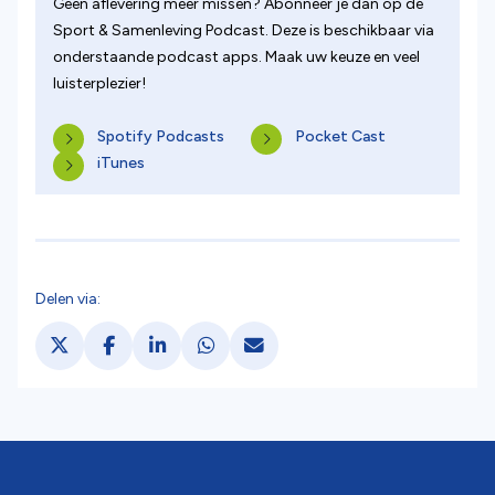
Geen aflevering meer missen? Abonneer je dan op de
Sport & Samenleving Podcast. Deze is beschikbaar via
onderstaande podcast apps. Maak uw keuze en veel
luisterplezier!
(opent in nieuw tabblad)
Spotify Podcasts
Pocket Cast
iTunes
Delen via:
Deel via X. opent in een nieuw tabblad
Deel via Facebook. opent in een nieuw tabb
Deel via LinkedIn. opent in een nieuw 
Deel via WhatsApp. opent in een
Deel via Mail. opent in een