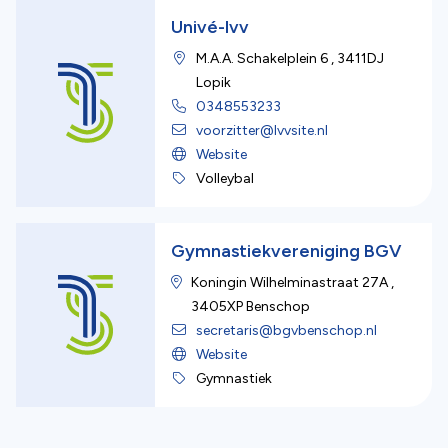
Univé-lvv
M.A.A. Schakelplein 6
,
3411DJ
Lopik
0348553233
voorzitter@lvvsite.nl
Website
Volleybal
Gymnastiekvereniging BGV
Koningin Wilhelminastraat 27A
,
3405XP
Benschop
secretaris@bgvbenschop.nl
Website
Gymnastiek