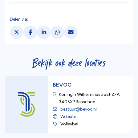
Delen via:
Deel via X. opent in een nieuw tabblad
Deel via Facebook. opent in een nieuw tabb
Deel via LinkedIn. opent in een nieuw 
Deel via WhatsApp. opent in een
Deel via Mail. opent in een
Bekijk ook deze locaties
BEVOC
Koningin Wilhelminastraat 27A
,
3405XP
Benschop
bestuur@bevoc.nl
Website
Volleybal