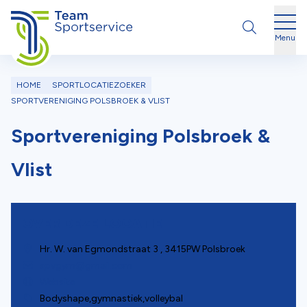
Ga naar de inhoud
Menu
HOME
SPORTLOCATIEZOEKER
SPORTVERENIGING POLSBROEK & VLIST
Sportvereniging Polsbroek &
Vlist
OVER DEZE LOCATIE
Hr. W. van Egmondstraat 3
,
3415PW
Polsbroek
spvgym@gmail.com
Website
Bodyshape,
gymnastiek,
volleybal