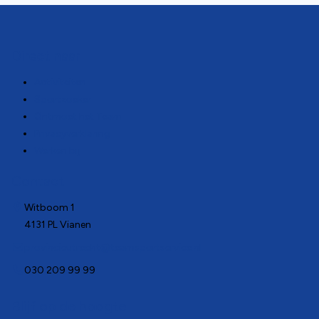
Direct naar
Activiteiten
Sportzoeker
Ontmoet het Team
Privacyverklaring
Werken bij
Contact
Witboom 1
4131 PL Vianen
provincieutrecht@teamsportservice.nl
030 209 99 99
Blijf op de hoogte